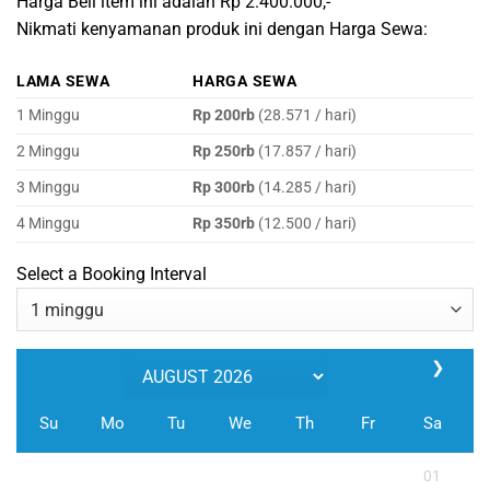
Harga Beli item ini adalah Rp 2.400.000,-
Nikmati kenyamanan produk ini dengan Harga Sewa:
LAMA SEWA
HARGA SEWA
1 Minggu
Rp 200rb
(28.571 / hari)
2 Minggu
Rp 250rb
(17.857 / hari)
3 Minggu
Rp 300rb
(14.285 / hari)
4 Minggu
Rp 350rb
(12.500 / hari)
Select a Booking Interval
❯
Su
Mo
Tu
We
Th
Fr
Sa
01