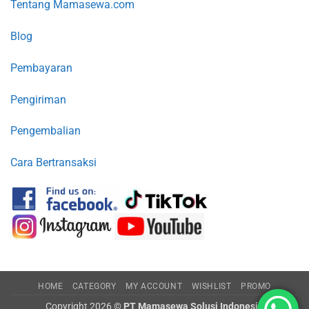
Tentang Mamasewa.com
Blog
Pembayaran
Pengiriman
Pengembalian
Cara Bertransaksi
HOME
CATEGORY
MY ACCOUNT
WISHLIST
PROMO
Copyright 2026 ©
PT Mamasewa Solusi Indonesia