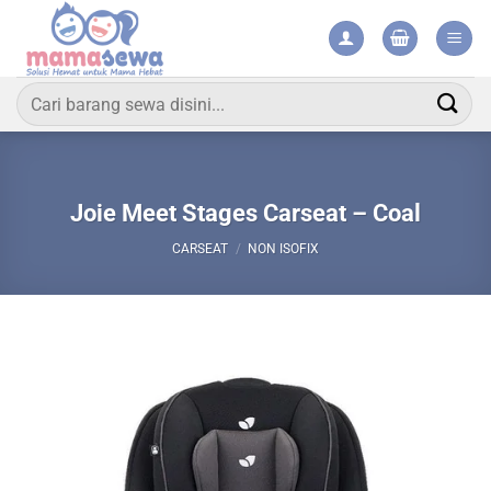
Skip
to
content
Search
for:
Joie Meet Stages Carseat – Coal
CARSEAT
/
NON ISOFIX