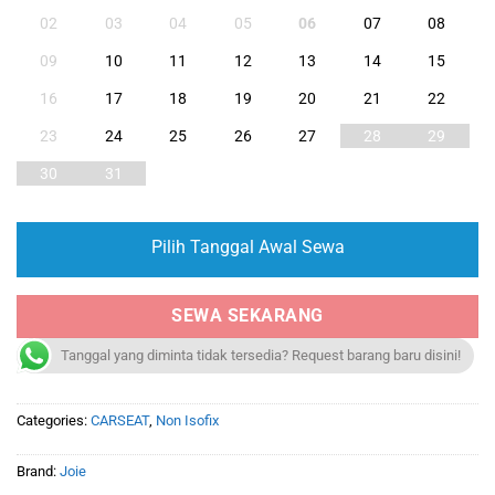
02
03
04
05
06
07
08
09
10
11
12
13
14
15
16
17
18
19
20
21
22
23
24
25
26
27
28
29
30
31
Pilih Tanggal Awal Sewa
SEWA SEKARANG
Tanggal yang diminta tidak tersedia? Request barang baru disini!
Categories:
CARSEAT
,
Non Isofix
Brand:
Joie