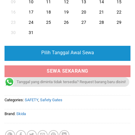
09
10
11
12
13
14
15
16
17
18
19
20
21
22
23
24
25
26
27
28
29
30
31
Pilih Tanggal Awal Sewa
SEWA SEKARANG
Tanggal yang diminta tidak tersedia? Request barang baru disini!
Categories:
SAFETY
,
Safety Gates
Brand:
Skida