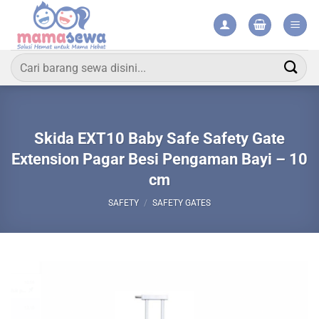
Skip
to
content
Search
for:
Skida EXT10 Baby Safe Safety Gate
Extension Pagar Besi Pengaman Bayi – 10
cm
SAFETY
/
SAFETY GATES