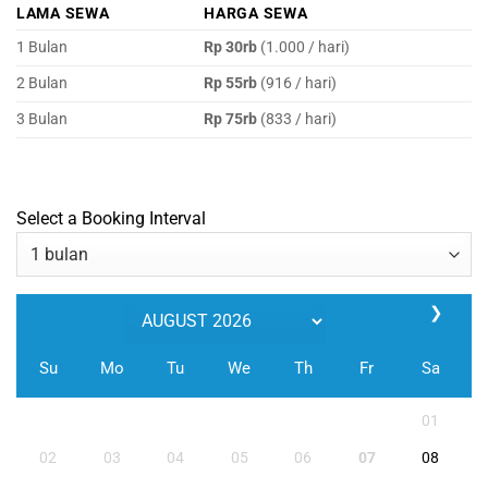
LAMA SEWA
HARGA SEWA
1 Bulan
Rp 30rb
(1.000 / hari)
2 Bulan
Rp 55rb
(916 / hari)
3 Bulan
Rp 75rb
(833 / hari)
Select a Booking Interval
❯
Su
Mo
Tu
We
Th
Fr
Sa
01
02
03
04
05
06
07
08